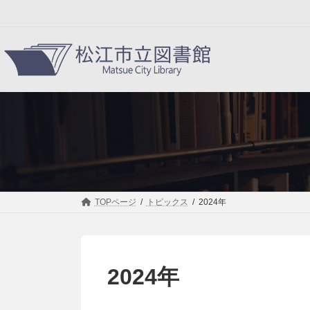
コ
ナ
ン
ビ
テ
ゲ
ン
ー
ツ
シ
へ
ョ
ス
ン
キ
に
ッ
移
プ
動
TOPページ
トピックス
2024年
2024年