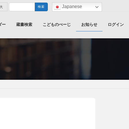
検
Japanese
blank
大
索:
ダー
蔵書検索
こどものぺーじ
お知らせ
ログイン