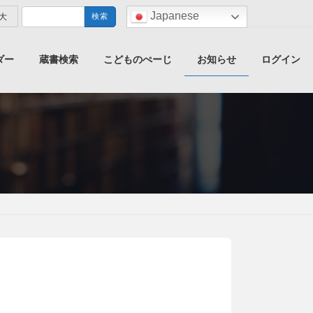
検
Japanese
blank
大
索:
ダー
蔵書検索
こどものぺーじ
お知らせ
ログイン