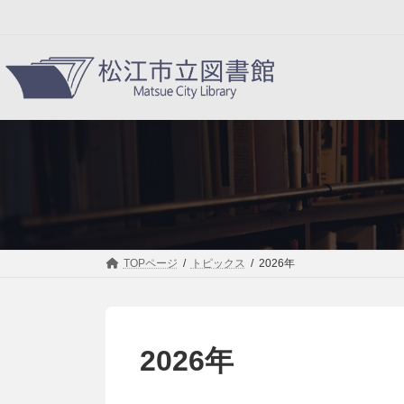
コ
ナ
ン
ビ
テ
ゲ
ン
ー
ツ
シ
へ
ョ
ス
ン
キ
に
ッ
移
プ
動
TOPページ
トピックス
2026年
2026年