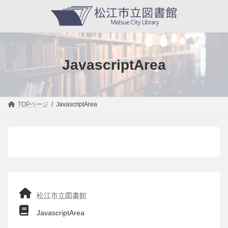
コ
ナ
ン
ビ
テ
ゲ
ン
ー
ツ
シ
へ
ョ
ス
ン
JavascriptArea
キ
に
ッ
移
プ
動
TOPページ
JavascriptArea
松江市立図書館
JavascriptArea