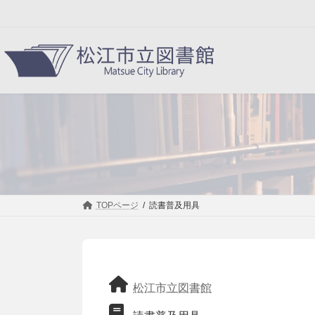
コ
ナ
ン
ビ
テ
ゲ
ン
ー
ツ
シ
へ
ョ
ス
ン
キ
に
ッ
移
プ
動
TOPページ
読書普及用具
松江市立図書館