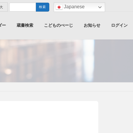
検
Japanese
blank
大
索:
ダー
蔵書検索
こどものぺーじ
お知らせ
ログイン