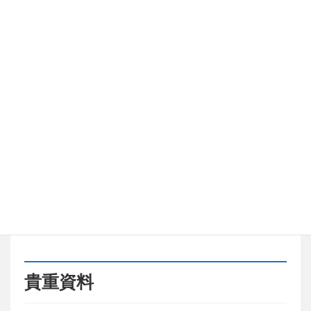
利用時間
9:00～17:00
利用申込
利用には事前の連絡が必要です。
（申込先）松江市立中央図書館
TEL:0852-27-3220
E-mail:chuou☆lib-citymatsue.jp
※「☆」を半角の「@」に書き換えてく
ださい。
その他
貸出や複写は原則できません。
＞＞
こちらから直筆原稿・書簡の画像がご覧い
ただけます
貴重資料