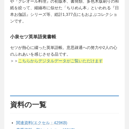
や『クレオール料理』の初版本、書簡類、多色木版刷りの和
紙を絞って、縮緬布に似せた「ちりめん本」といわれる『日
本お伽話』シリーズ等、総計1,377点にもおよぶコレクショ
ンです。
小泉セツ英単語覚書帳
セツが熱心に綴った英単語帳。意思疎通への努力や2人の心
のふれあいを感じさせる品です。
＞＞
こちらからデジタルデータがご覧いただけます
資料の一覧
関連資料(エクセル：429KB)